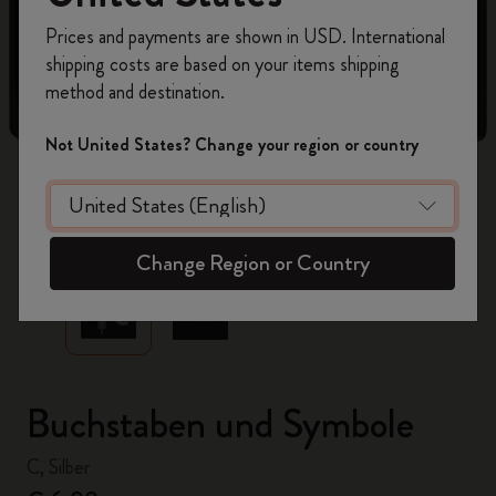
Registrieren Sie sich jetzt und sichern Sie sich
Prices and payments are shown in USD. International
10% Rabatt sowie kostenlosen Versand auf
shipping costs are based on your items shipping
Ihre erste Bestellung
mit dem Code
method and destination.
WELCOME10.
Erstellen Sie ein Moleskine Konto, um Zugang zu
Not United States? Change your region or country
exklusiven Angeboten, Mitgliedervorteilen und
noch mehr Inspiration zu erhalten.
zoom.cta
Jetzt registrieren!
Change Region or Country
Buchstaben und Symbole
C, Silber