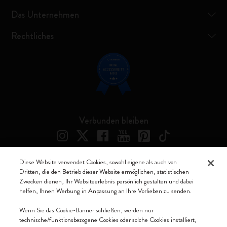
Das Unternehmen
Rechtliches
Verbunden bleiben
Diese Website verwendet Cookies, sowohl eigene als auch von
Dritten, die den Betrieb dieser Website ermöglichen, statistischen
Moleskine ® ist ein eingetragenes Warenzeichen von Moleskine Srl a
Zwecken dienen, Ihr Websiteerlebnis persönlich gestalten und dabei
socio unico
helfen, Ihnen Werbung in Anpassung an Ihre Vorlieben zu senden.
Moleskine srl a socio unico - Via Bergognone, 34 – 20144 Milano -
Wenn Sie das Cookie-Banner schließen, werden nur
Italia - P. IVA / CCIAA n. 07234480965 - REA MI 1945400 - Cap.
technische/funktionsbezogene Cookies oder solche Cookies installiert,
Soc. €2.181.513,42