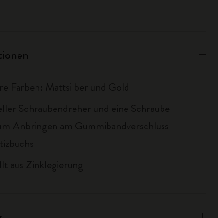
ationen
re Farben: Mattsilber und Gold
ieller Schraubendreher und eine Schraube
zum Anbringen am Gummibandverschluss
tizbuchs
llt aus Zinklegierung
g