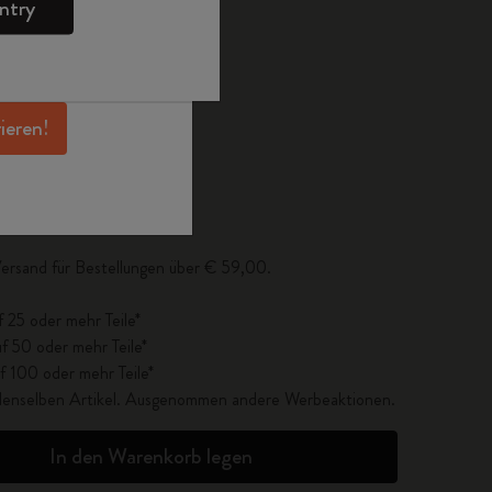
ntry
en Angeboten,
 und noch mehr
erhalten.
sgewählt
hlte Farbe
rieren!
lisiert auf 1
ersand für Bestellungen über € 59,00.
f 25 oder mehr Teile*
f 50 oder mehr Teile*
f 100 oder mehr Teile*
r denselben Artikel. Ausgenommen andere Werbeaktionen.
In den Warenkorb legen