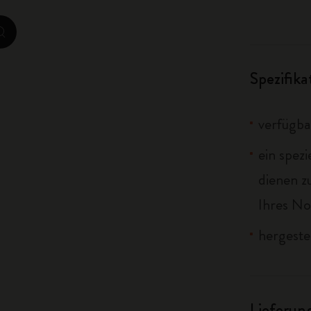
City Guide Notebooks LUXE x Moleskine
zoom.cta
Casa Batlló Custom Editions
Spezifik
I Am The City
IZIPIZI x Moleskine
verfügba
Moleskine Detour
ein spez
dienen 
Ihres No
hergeste
Lieferun