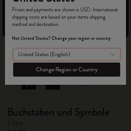
Registrieren Sie sich jetzt und sichern Sie sich
Prices and payments are shown in USD. International
10% Rabatt sowie kostenlosen Versand auf
shipping costs are based on your items shipping
Ihre erste Bestellung
mit dem Code
method and destination.
WELCOME10.
Erstellen Sie ein Moleskine Konto, um Zugang zu
Not United States? Change your region or country
exklusiven Angeboten, Mitgliedervorteilen und
noch mehr Inspiration zu erhalten.
zoom.cta
Jetzt registrieren!
Change Region or Country
Buchstaben und Symbole
Z, Silber