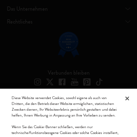
Das Unternehmen
Rechtliches
Verbunden bleiben
Diese Website verwendet Cookies, sowohl eigene als auch von
Dritten, die den Betrieb dieser Website ermöglichen, statistischen
Moleskine ® ist ein eingetragenes Warenzeichen von Moleskine Srl a
Zwecken dienen, Ihr Websiteerlebnis persönlich gestalten und dabei
socio unico
helfen, Ihnen Werbung in Anpassung an Ihre Vorlieben zu senden.
Moleskine srl a socio unico - Via Bergognone, 34 – 20144 Milano -
Wenn Sie das Cookie-Banner schließen, werden nur
Italia - P. IVA / CCIAA n. 07234480965 - REA MI 1945400 - Cap.
technische/funktionsbezogene Cookies oder solche Cookies installiert,
Soc. €2.181.513,42