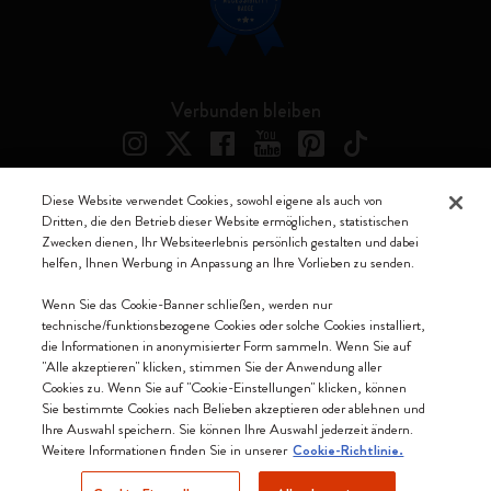
Verbunden bleiben
Diese Website verwendet Cookies, sowohl eigene als auch von
Dritten, die den Betrieb dieser Website ermöglichen, statistischen
Moleskine ® ist ein eingetragenes Warenzeichen von Moleskine Srl a
Zwecken dienen, Ihr Websiteerlebnis persönlich gestalten und dabei
socio unico
helfen, Ihnen Werbung in Anpassung an Ihre Vorlieben zu senden.
Moleskine srl a socio unico - Via Bergognone, 34 – 20144 Milano -
Wenn Sie das Cookie-Banner schließen, werden nur
Italia - P. IVA / CCIAA n. 07234480965 - REA MI 1945400 - Cap.
technische/funktionsbezogene Cookies oder solche Cookies installiert,
Soc. €2.181.513,42
die Informationen in anonymisierter Form sammeln. Wenn Sie auf
"Alle akzeptieren" klicken, stimmen Sie der Anwendung aller
Wir akzeptieren
Cookies zu. Wenn Sie auf "Cookie-Einstellungen" klicken, können
Sie bestimmte Cookies nach Belieben akzeptieren oder ablehnen und
Ihre Auswahl speichern. Sie können Ihre Auswahl jederzeit ändern.
Weitere Informationen finden Sie in unserer
Cookie-Richtlinie.