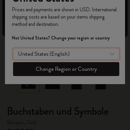
Registrieren Sie sich jetzt und sichern Sie sich
Prices and payments are shown in USD. International
10% Rabatt sowie kostenlosen Versand auf
shipping costs are based on your items shipping
Ihre erste Bestellung
mit dem Code
method and destination.
WELCOME10.
Erstellen Sie ein Moleskine Konto, um Zugang zu
Not United States? Change your region or country
exklusiven Angeboten, Mitgliedervorteilen und
noch mehr Inspiration zu erhalten.
zoom.cta
Jetzt registrieren!
Change Region or Country
Buchstaben und Symbole
Skorpion, Gold