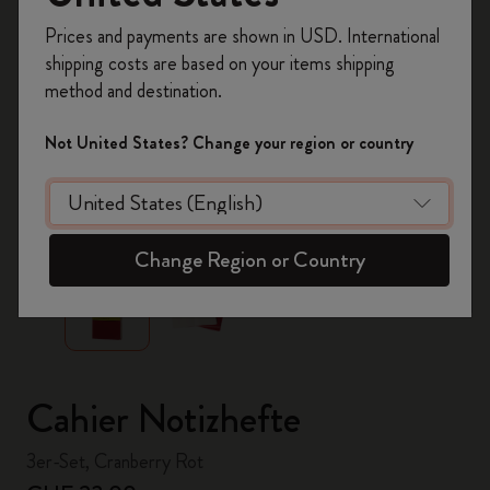
Registrieren Sie sich jetzt und sichern Sie sich
Prices and payments are shown in USD. International
10% Rabatt sowie kostenlosen Versand auf
shipping costs are based on your items shipping
Ihre erste Bestellung
mit dem Code
method and destination.
WELCOME10.
Erstellen Sie ein Moleskine Konto, um Zugang zu
Not United States? Change your region or country
exklusiven Angeboten, Mitgliedervorteilen und
noch mehr Inspiration zu erhalten.
zoom.cta
Jetzt registrieren!
Change Region or Country
Cahier Notizhefte
3er-Set, Cranberry Rot