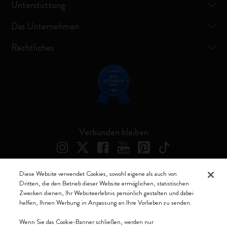
Unterstützung
Das Unternehmen
Rechtliches
Verbunden bleiben
Diese Website verwendet Cookies, sowohl eigene als auch von
Dritten, die den Betrieb dieser Website ermöglichen, statistischen
Moleskine ® ist ein eingetragenes Warenzeichen von Moleskine Srl a
Zwecken dienen, Ihr Websiteerlebnis persönlich gestalten und dabei
socio unico
helfen, Ihnen Werbung in Anpassung an Ihre Vorlieben zu senden.
Moleskine srl a socio unico - Via Bergognone, 34 – 20144 Milano -
Wenn Sie das Cookie-Banner schließen, werden nur
Italia - P. IVA / CCIAA n. 07234480965 - REA MI 1945400 - Cap.