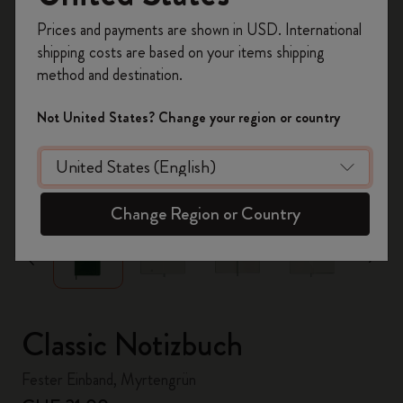
Registrieren Sie sich jetzt und sichern Sie sich
Prices and payments are shown in USD. International
10% Rabatt sowie kostenlosen Versand auf
shipping costs are based on your items shipping
Ihre erste Bestellung
mit dem Code
method and destination.
WELCOME10.
Erstellen Sie ein Moleskine Konto, um Zugang zu
Not United States? Change your region or country
exklusiven Angeboten, Mitgliedervorteilen und
noch mehr Inspiration zu erhalten.
zoom.cta
Jetzt registrieren!
Change Region or Country
Classic Notizbuch
Fester Einband, Myrtengrün