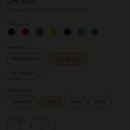
CHF 31.00
Niedrigster Preis der letzten 30 Tage: CHF 31.00
Select a color
ausgewählt
*
Ausgewählte Farbe
Select a size
Pocket 9x14 cm
Large 13x21 cm
XL 19x25 cm
Select a layout
Gepunktet
Kariert
Blanko
Liniert
Menge