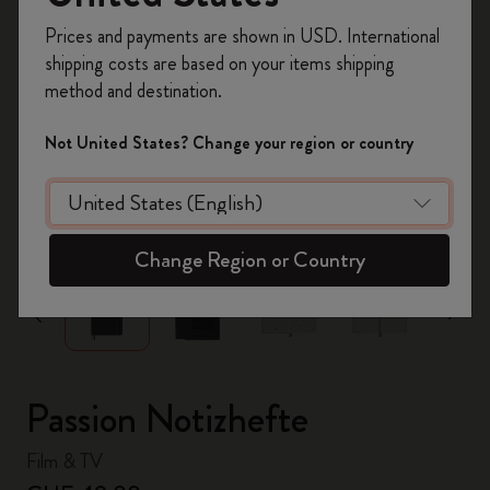
Registrieren Sie sich jetzt und sichern Sie sich
Prices and payments are shown in USD. International
10% Rabatt sowie kostenlosen Versand auf
shipping costs are based on your items shipping
Ihre erste Bestellung
mit dem Code
method and destination.
WELCOME10.
Erstellen Sie ein Moleskine Konto, um Zugang zu
Not United States? Change your region or country
exklusiven Angeboten, Mitgliedervorteilen und
noch mehr Inspiration zu erhalten.
zoom.cta
Jetzt registrieren!
Change Region or Country
Passion Notizhefte
Film & TV