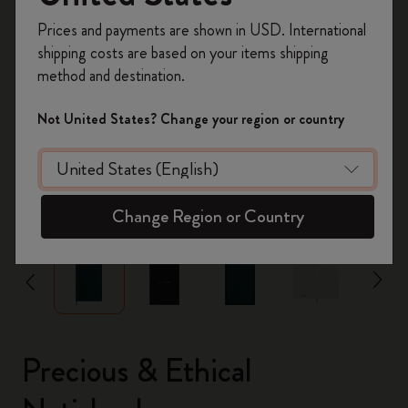
Registrieren Sie sich jetzt und sichern Sie sich
Prices and payments are shown in USD. International
10% Rabatt sowie kostenlosen Versand auf
shipping costs are based on your items shipping
Ihre erste Bestellung
mit dem Code
method and destination.
WELCOME10.
Erstellen Sie ein Moleskine Konto, um Zugang zu
Not United States? Change your region or country
exklusiven Angeboten, Mitgliedervorteilen und
noch mehr Inspiration zu erhalten.
Jetzt registrieren!
zoom.cta
Change Region or Country
Precious & Ethical