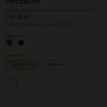
Notizbuch
veganer weicher Einband, liniert, mit Geschenkbox, Grün
CHF 82.00
Niedrigster Preis der letzten 30 Tage: CHF 82.00
Select a color
ausgewählt
*
Ausgewählte Farbe
Select a size
XL 19x25 cm
Large 13x21 cm
Menge
Menge aktualisiert auf 1