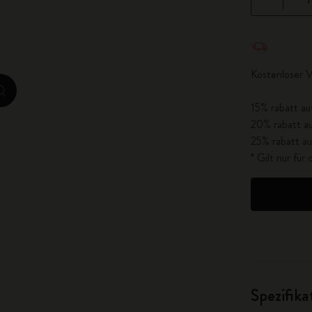
City Guide Notebooks LUXE x Moleskine
Menge aktua
Casa Batlló Custom Editions
Kostenloser 
I Am The City
zoom.cta
15% rabatt au
IZIPIZI x Moleskine
20% rabatt au
25% rabatt au
Moleskine Detour
* Gilt nur fü
Spezifik