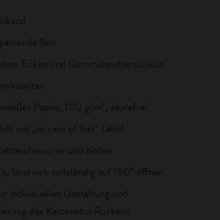
inband
 passende Box
dete Ecken und Gummibandverschluss
nikaseiten
nweißes Papier, 100 g/m², säurefrei
att mit „in case of loss“ Label
Falttasche vorne und hinten
ch, lässt sich vollständig auf 180° öffnen
ur individuellen Gestaltung und
sierung des Kartenetui-Rückens