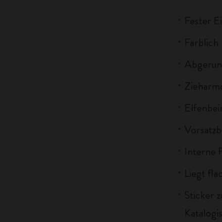
Fester E
Farblich
Abgerun
Zieharmo
Elfenbei
Vorsatzbl
Interne 
Liegt fla
Sticker z
Katalogi