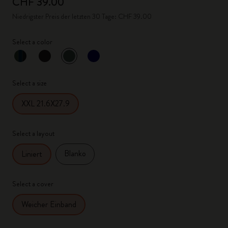
CHF 39.00
Niedrigster Preis der letzten 30 Tage: CHF 39.00
Select a color
ausgewählt
*
Ausgewählte Farbe
Select a size
XXL 21.6X27.9
Select a layout
Blanko
Liniert
Select a cover
Weicher Einband