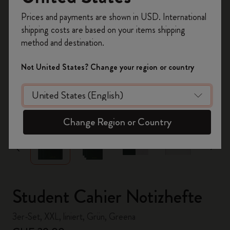
Registrieren Sie sich jetzt und sichern Sie sich
Prices and payments are shown in USD. International
10% Rabatt sowie kostenlosen Versand auf
shipping costs are based on your items shipping
Ihre erste Bestellung
mit dem Code
method and destination.
WELCOME10.
Erstellen Sie ein Moleskine Konto, um Zugang zu
Not United States? Change your region or country
exklusiven Angeboten, Mitgliedervorteilen und
noch mehr Inspiration zu erhalten.
zoom.cta
Jetzt registrieren!
Change Region or Country
Student Cahier Notizhefte
3er-Set, XXL, liniert, Grün, Greena