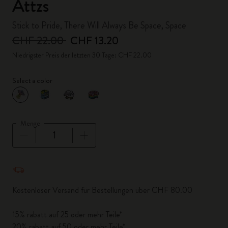
Attzs
Stick to Pride, There Will Always Be Space, Space
CHF 22.00
CHF 13.20
Niedrigster Preis der letzten 30 Tage: CHF 22.00
Select a color
ausgewählt
*
Ausgewählte Farbe
Menge
Menge aktualisiert auf 1
Kostenloser Versand für Bestellungen über CHF 80.00
15% rabatt auf 25 oder mehr Teile*
20% rabatt auf 50 oder mehr Teile*