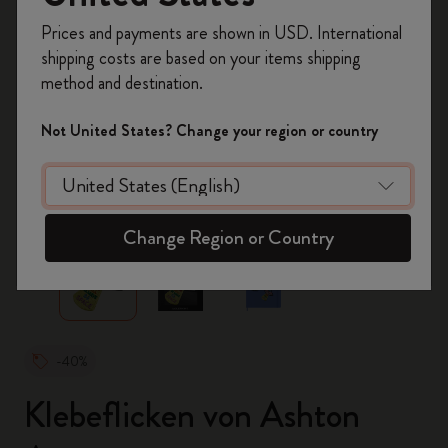
Registrieren Sie sich jetzt und sichern Sie sich
Prices and payments are shown in USD. International
10% Rabatt sowie kostenlosen Versand auf
shipping costs are based on your items shipping
Ihre erste Bestellung
mit dem Code
method and destination.
WELCOME10.
Erstellen Sie ein Moleskine Konto, um Zugang zu
Not United States? Change your region or country
exklusiven Angeboten, Mitgliedervorteilen und
noch mehr Inspiration zu erhalten.
zoom.cta
Jetzt registrieren!
Change Region or Country
-40%
Klebeflicken von Ashton