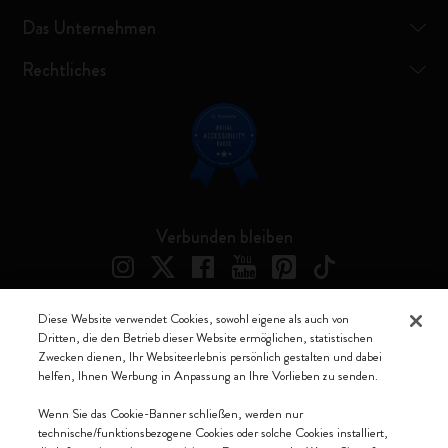
Das Unternehmen
Rechtliches
Verbunden bleiben
Diese Website verwendet Cookies, sowohl eigene als auch von
Dritten, die den Betrieb dieser Website ermöglichen, statistischen
Moleskine ® ist ein eingetragenes Warenzeichen von Moleskine Srl a
Zwecken dienen, Ihr Websiteerlebnis persönlich gestalten und dabei
socio unico
helfen, Ihnen Werbung in Anpassung an Ihre Vorlieben zu senden.
Moleskine srl a socio unico - Via Bergognone, 34 – 20144 Milano -
Wenn Sie das Cookie-Banner schließen, werden nur
Italia - P. IVA / CCIAA n. 07234480965 - REA MI 1945400 - Cap.
technische/funktionsbezogene Cookies oder solche Cookies installiert,
Soc. €2.181.513,42