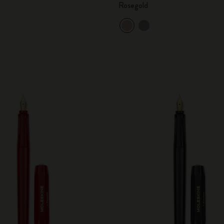
Rosegold
City Guide Notebooks LUXE x Moleskine
Casa Batlló Custom Editions
I Am The City
IZIPIZI x Moleskine
Moleskine Detour