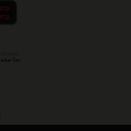
e: CHF 98.00
reiber Set
1