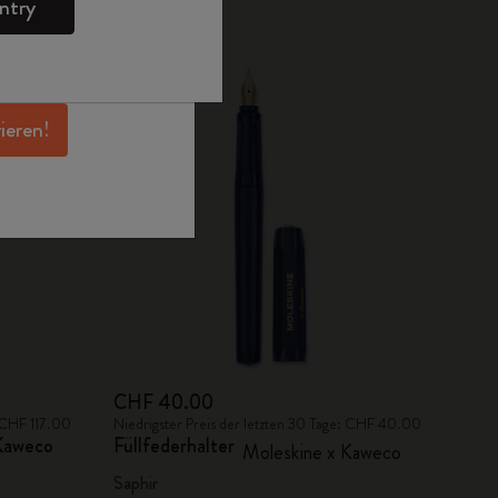
ntry
en Angeboten,
 und noch mehr
erhalten.
rieren!
CHF 40.00
: CHF 117.00
Niedrigster Preis der letzten 30 Tage: CHF 40.00
 Kaweco
Füllfederhalter
Moleskine x Kaweco
Saphir