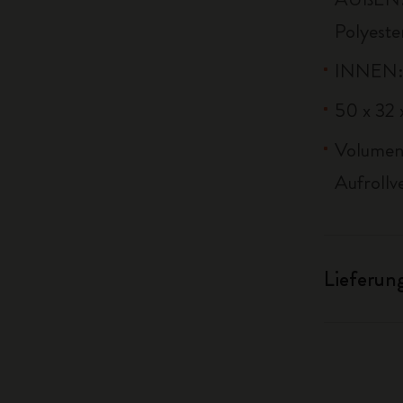
Polyeste
INNEN: 
50 x 32 x
Volumen 
Aufrollv
Lieferun