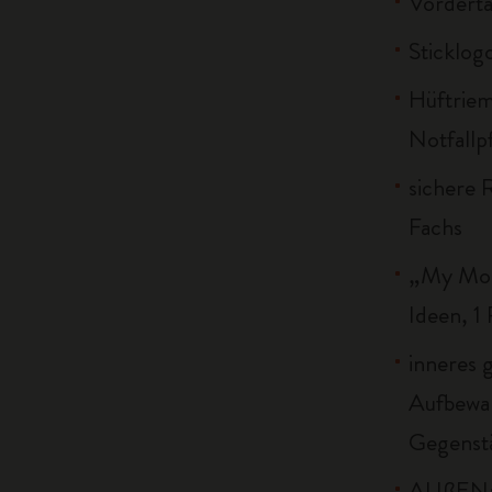
Vorderta
Sticklog
Hüftriem
Notfallp
sichere 
Fachs
„My Mol
Ideen, 1
inneres 
Aufbewa
Gegenstä
AUßEN: 