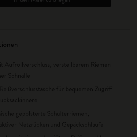
ationen
it Aufrollverschluss, verstellbarem Riemen
her Schnalle
e Reißverschlusstasche für bequemen Zugriff
Rucksackinnere
sche gepolsterte Schulterriemen,
ktiver Netzrücken und Gepäckschlaufe