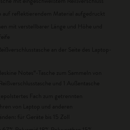
sche mit eingeschweißtem Reißverschluss
o auf reflektierendem Material aufgedruckt
en mit verstellbarer Länge und Höhe und
feife
Reißverschlusstasche an der Seite des Laptop-
eskine Notes“-Tasche zum Sammeln von
 Reißverschlusstasche und 1 Außentasche
gepolstertes Fach zum getrennten
hren von Laptop und anderen
nden: für Geräte bis 15 Zoll
67% Polyamid 18% Polyurethan 15%