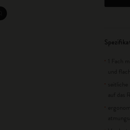
City Guide Notebooks LUXE x Moleskine
zoom.cta
Casa Batlló Custom Editions
I Am The City
Spezifik
IZIPIZI x Moleskine
1 Fach m
Moleskine Detour
und flac
seitlich
auf das 
ergonomi
atmungsa