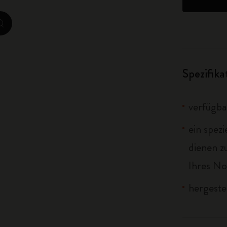
City Guide Notebooks LUXE x Moleskine
zoom.cta
Casa Batlló Custom Editions
I Am The City
Spezifik
IZIPIZI x Moleskine
verfügba
Moleskine Detour
ein spez
dienen 
Ihres No
hergeste