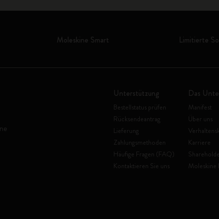
Moleskine Smart
Limitierte S
Unterstützung
Das Unt
Bestellstatus prüfen
Manifest
Rücksendeantrag
Über uns
ine
Lieferung
Verhaltens
Zahlungsmethoden
Karriere
Häufige Fragen (FAQ)
Shareholde
Kontaktieren Sie uns
Moleskine 