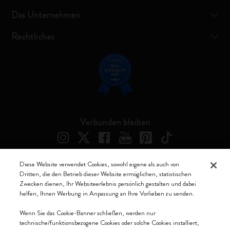
Das Unternehmen
Rechtliches
Verbunden bleiben
Diese Website verwendet Cookies, sowohl eigene als auch von
Dritten, die den Betrieb dieser Website ermöglichen, statistischen
Moleskine ® ist ein eingetragenes Warenzeichen von Moleskine Srl a
Zwecken dienen, Ihr Websiteerlebnis persönlich gestalten und dabei
socio unico
helfen, Ihnen Werbung in Anpassung an Ihre Vorlieben zu senden.
Moleskine srl a socio unico - Via Bergognone, 34 – 20144 Milano -
Wenn Sie das Cookie-Banner schließen, werden nur
Italia - P. IVA / CCIAA n. 07234480965 - REA MI 1945400 - Cap.
technische/funktionsbezogene Cookies oder solche Cookies installiert,
Soc. €2.181.513,42