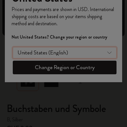
Registrieren Sie sich jetzt und sichern Sie sich
Prices and payments are shown in USD. International
10% Rabatt sowie kostenlosen Versand auf
shipping costs are based on your items shipping
Ihre erste Bestellung
mit dem Code
method and destination.
WELCOME10.
Erstellen Sie ein Moleskine Konto, um Zugang zu
Not United States? Change your region or country
exklusiven Angeboten, Mitgliedervorteilen und
noch mehr Inspiration zu erhalten.
zoom.cta
Jetzt registrieren!
Change Region or Country
Buchstaben und Symbole
B, Silber