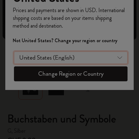
Registrieren Sie sich jetzt und sichern Sie sich
Prices and payments are shown in USD. International
10% Rabatt sowie kostenlosen Versand auf
shipping costs are based on your items shipping
Ihre erste Bestellung
mit dem Code
method and destination.
WELCOME10.
Erstellen Sie ein Moleskine Konto, um Zugang zu
Not United States? Change your region or country
exklusiven Angeboten, Mitgliedervorteilen und
noch mehr Inspiration zu erhalten.
zoom.cta
Jetzt registrieren!
Change Region or Country
Buchstaben und Symbole
G, Silber