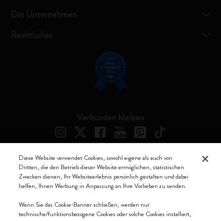
Das Unternehmen
Rechtliches
Verbunden bleiben
Diese Website verwendet Cookies, sowohl eigene als auch von
Dritten, die den Betrieb dieser Website ermöglichen, statistischen
Moleskine ® ist ein eingetragenes Warenzeichen von Moleskine Srl a
Zwecken dienen, Ihr Websiteerlebnis persönlich gestalten und dabei
socio unico
helfen, Ihnen Werbung in Anpassung an Ihre Vorlieben zu senden.
Moleskine srl a socio unico - Via Bergognone, 34 – 20144 Milano -
Wenn Sie das Cookie-Banner schließen, werden nur
Italia - P. IVA / CCIAA n. 07234480965 - REA MI 1945400 - Cap.
technische/funktionsbezogene Cookies oder solche Cookies installiert,
Soc. €2.181.513,42