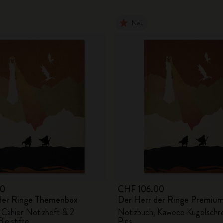
City Guide Notebooks LUXE x Moleskine
Neu
Casa Batlló Custom Editions
I Am The City
IZIPIZI x Moleskine
Moleskine Detour
00
CHF 106.00
der Ringe Themenbox
Der Herr der Ringe Premium
 Cahier Notizheft & 2
Notizbuch, Kaweco Kugelschre
leistifte
Pins