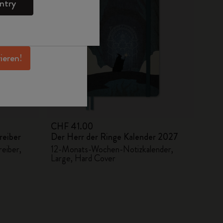
ntry
en Angeboten,
 und noch mehr
erhalten.
rieren!
CHF 41.00
reiber
Der Herr der Ringe Kalender 2027
eiber,
12-Monats-Wochen-Notizkalender,
Large, Hard Cover