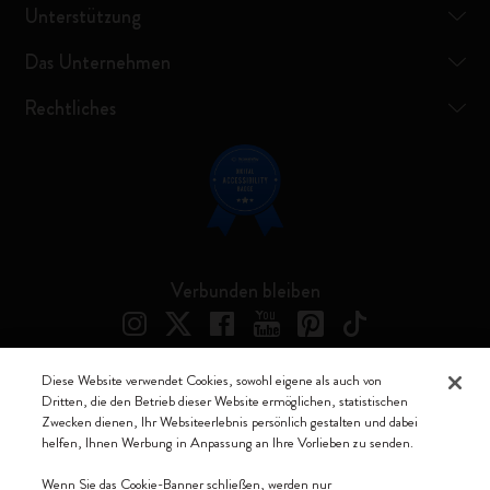
Unterstützung
Das Unternehmen
Rechtliches
Verbunden bleiben
Diese Website verwendet Cookies, sowohl eigene als auch von
Dritten, die den Betrieb dieser Website ermöglichen, statistischen
Moleskine ® ist ein eingetragenes Warenzeichen von Moleskine Srl a
Zwecken dienen, Ihr Websiteerlebnis persönlich gestalten und dabei
socio unico
helfen, Ihnen Werbung in Anpassung an Ihre Vorlieben zu senden.
Moleskine srl a socio unico - Via Bergognone, 34 – 20144 Milano -
Wenn Sie das Cookie-Banner schließen, werden nur
Italia - P. IVA / CCIAA n. 07234480965 - REA MI 1945400 - Cap.