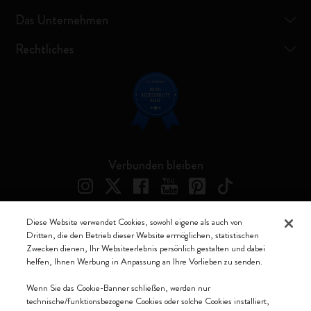
Das Unternehmen
Rechtliches
Verbunden bleiben
Diese Website verwendet Cookies, sowohl eigene als auch von
Dritten, die den Betrieb dieser Website ermöglichen, statistischen
Moleskine ® ist ein eingetragenes Warenzeichen von Moleskine Srl a
Zwecken dienen, Ihr Websiteerlebnis persönlich gestalten und dabei
socio unico
helfen, Ihnen Werbung in Anpassung an Ihre Vorlieben zu senden.
Moleskine srl a socio unico - Via Bergognone, 34 – 20144 Milano -
Wenn Sie das Cookie-Banner schließen, werden nur
Italia - P. IVA / CCIAA n. 07234480965 - REA MI 1945400 - Cap.
technische/funktionsbezogene Cookies oder solche Cookies installiert,
Soc. €2.181.513,42