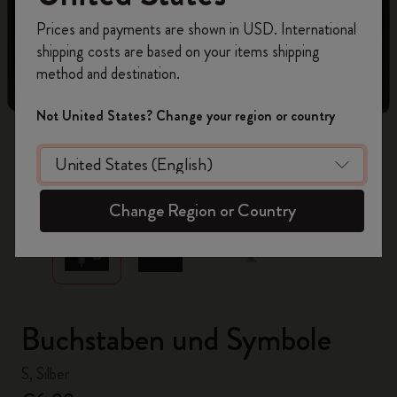
Registrieren Sie sich jetzt und sichern Sie sich
Prices and payments are shown in USD. International
10% Rabatt sowie kostenlosen Versand auf
shipping costs are based on your items shipping
Ihre erste Bestellung
mit dem Code
method and destination.
WELCOME10.
Erstellen Sie ein Moleskine Konto, um Zugang zu
Not United States? Change your region or country
exklusiven Angeboten, Mitgliedervorteilen und
noch mehr Inspiration zu erhalten.
zoom.cta
Jetzt registrieren!
Change Region or Country
Buchstaben und Symbole
S, Silber