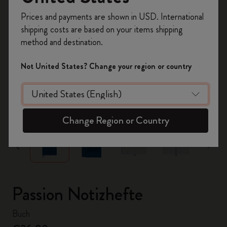
Registrieren Sie sich jetzt und sichern Sie sich
Prices and payments are shown in USD. International
10% Rabatt sowie kostenlosen Versand auf
shipping costs are based on your items shipping
Ihre erste Bestellung
mit dem Code
method and destination.
WELCOME10.
Erstellen Sie ein Moleskine Konto, um Zugang zu
Not United States? Change your region or country
exklusiven Angeboten, Mitgliedervorteilen und
noch mehr Inspiration zu erhalten.
zoom.cta
Jetzt registrieren!
Change Region or Country
Passion Notizhefte
Buch