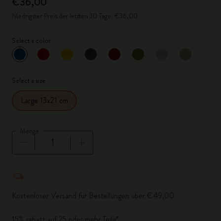
€36,00
Niedrigster Preis der letzten 30 Tage: €36,00
Select a color
ausgewählt
*
Ausgewählte Farbe
Select a size
Large 13x21 cm
Menge
Menge aktualisiert auf 1
Kostenloser Versand für Bestellungen über €49,00
15% rabatt auf 25 oder mehr Teile*