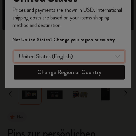
Registrieren Sie sich jetzt und sichern Sie sich
Prices and payments are shown in USD. International
10% Rabatt sowie kostenlosen Versand auf
shipping costs are based on your items shipping
Ihre erste Bestellung
mit dem Code
method and destination.
WELCOME10.
Erstellen Sie ein Moleskine Konto, um Zugang zu
Not United States? Change your region or country
exklusiven Angeboten, Mitgliedervorteilen und
noch mehr Inspiration zu erhalten.
Jetzt registrieren!
zoom.cta
Change Region or Country
Neu
Pins zur persönlichen