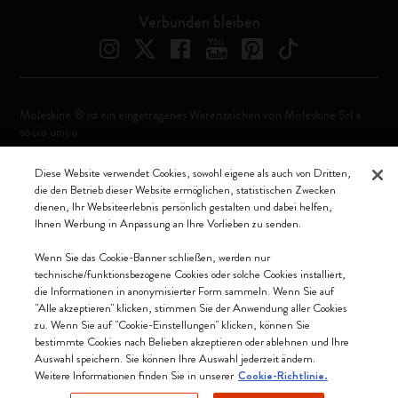
Verbunden bleiben
Moleskine ® ist ein eingetragenes Warenzeichen von Moleskine Srl a
socio unico
Moleskine srl a socio unico - Via Bergognone, 34 – 20144 Milano -
Diese Website verwendet Cookies, sowohl eigene als auch von Dritten,
Italia - P. IVA / CCIAA n. 07234480965 - REA MI 1945400 - Cap.
die den Betrieb dieser Website ermöglichen, statistischen Zwecken
Soc. €2.181.513,42
dienen, Ihr Websiteerlebnis persönlich gestalten und dabei helfen,
Ihnen Werbung in Anpassung an Ihre Vorlieben zu senden.
Wir akzeptieren
Wenn Sie das Cookie-Banner schließen, werden nur
technische/funktionsbezogene Cookies oder solche Cookies installiert,
die Informationen in anonymisierter Form sammeln. Wenn Sie auf
"Alle akzeptieren" klicken, stimmen Sie der Anwendung aller Cookies
zu. Wenn Sie auf "Cookie-Einstellungen" klicken, können Sie
Deutschland (Deutsch)
bestimmte Cookies nach Belieben akzeptieren oder ablehnen und Ihre
Auswahl speichern. Sie können Ihre Auswahl jederzeit ändern.
Weitere Informationen finden Sie in unserer
Cookie-Richtlinie.