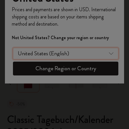
Registrieren Sie sich jetzt und sichern Sie sich
Prices and payments are shown in USD. International
10% Rabatt sowie kostenlosen Versand auf
shipping costs are based on your items shipping
Ihre erste Bestellung
mit dem Code
method and destination.
WELCOME10.
Erstellen Sie ein Moleskine Konto, um Zugang zu
Not United States? Change your region or country
exklusiven Angeboten, Mitgliedervorteilen und
noch mehr Inspiration zu erhalten.
zoom.cta
Jetzt registrieren!
Change Region or Country
-50%
Classic Tagebuch/Kalender