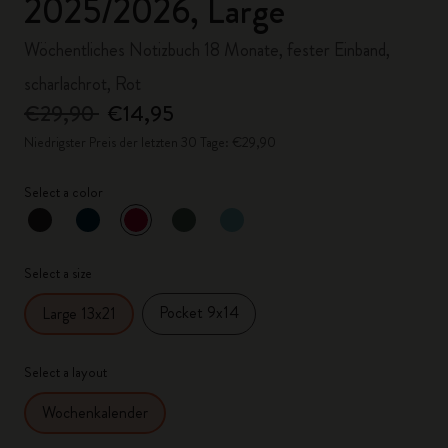
2025/2026, Large
Wöchentliches Notizbuch 18 Monate, fester Einband,
scharlachrot, Rot
€29,90
€14,95
Niedrigster Preis der letzten 30 Tage: €29,90
Select a color
ausgewählt
*
Ausgewählte Farbe
Select a size
Pocket 9x14
Large 13x21
Select a layout
Wochenkalender