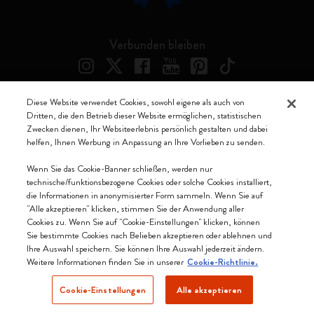
Verbunden bleiben
Diese Website verwendet Cookies, sowohl eigene als auch von
Dritten, die den Betrieb dieser Website ermöglichen, statistischen
Moleskine ® ist ein eingetragenes Warenzeichen von Moleskine Srl a
Zwecken dienen, Ihr Websiteerlebnis persönlich gestalten und dabei
socio unico
helfen, Ihnen Werbung in Anpassung an Ihre Vorlieben zu senden.
Moleskine srl a socio unico - Via Bergognone, 34 – 20144 Milano -
Wenn Sie das Cookie-Banner schließen, werden nur
Italia - P. IVA / CCIAA n. 07234480965 - REA MI 1945400 - Cap.
technische/funktionsbezogene Cookies oder solche Cookies installiert,
Soc. €2.181.513,42
die Informationen in anonymisierter Form sammeln. Wenn Sie auf
"Alle akzeptieren" klicken, stimmen Sie der Anwendung aller
Wir akzeptieren
Cookies zu. Wenn Sie auf "Cookie-Einstellungen" klicken, können
Sie bestimmte Cookies nach Belieben akzeptieren oder ablehnen und
Ihre Auswahl speichern. Sie können Ihre Auswahl jederzeit ändern.
Weitere Informationen finden Sie in unserer
Cookie-Richtlinie.
Cookie-Einstellungen
Alle akzeptieren
Deutschland (Deutsch)