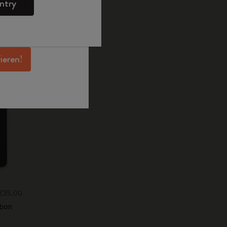
ntry
en Angeboten,
 und noch mehr
erhalten.
rieren!
: €35,00
tion