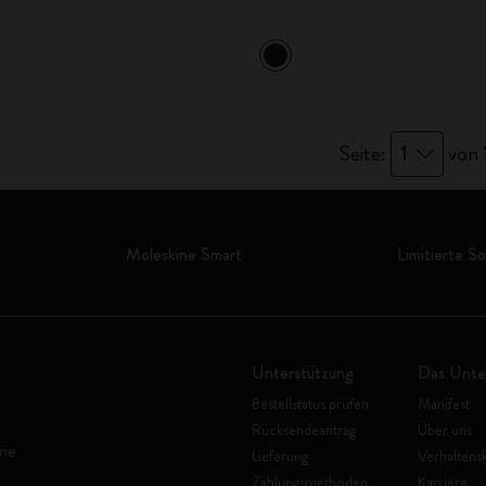
City Guide Notebooks LUXE x Moleskine
Casa Batlló Custom Editions
I Am The City
Seite:
1
von 
IZIPIZI x Moleskine
Moleskine Detour
Moleskine Smart
Limitierte S
Unterstützung
Das Unt
Bestellstatus prüfen
Manifest
Rücksendeantrag
Über uns
ine
Lieferung
Verhaltens
Zahlungsmethoden
Karriere