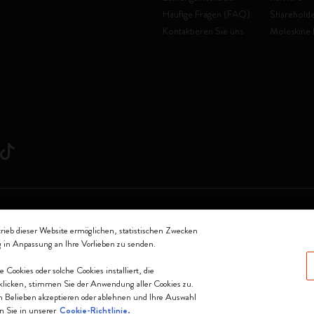
Häufige Fragen (FAQ)
Shareholde
Kontaktieren Sie uns
Moleskine 
oleskine Srl a socio unico
trieb dieser Website ermöglichen, statistischen Zwecken
g in Anpassung an Ihre Vorlieben zu senden.
0144 Milano - Italia - P. IVA / CCIAA n. 07234480965 - REA MI 1945400 - Cap
ookies oder solche Cookies installiert, die
Wir akzeptieren
klicken, stimmen Sie der Anwendung aller Cookies zu.
h Belieben akzeptieren oder ablehnen und Ihre Auswahl
n Sie in unserer
Cookie-Richtlinie.