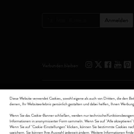
*
E-Mail-Adresse
Anmelden
Verbunden bleiben
Moleskine ® ist ein eingetragenes Warenzeichen von M
Diese Website verwendet Cookies, sowohl eigene als auch von Dritten, die den Be
dienen, Ihr Websiteerlebnis persönlich gestalten und dabei helfen, Ihnen Werbun
Moleskine srl a socio unico - Via Bergognone, 34 – 2
Wenn Sie das Cookie-Banner schließen, werden nur technische/funktionsbezogene C
Informationen in anonymisierter Form sammeln. Wenn Sie auf "Alle akzeptieren" 
Wenn Sie auf "Cookie-Einstellungen" klicken, können Sie bestimmte Cookies nac
speichern. Sie können Ihre Auswahl jederzeit ändern. Weitere Informationen finde