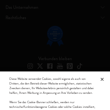
Das Unternehmen
Rechtliches
Verbunden bleiben
Diese Website verwendet Cookies, sowohl eigene als auch von
Dritten, die den Betrieb dieser Website ermöglichen, statistischen
Moleskine ® ist ein eingetragenes Warenzeichen von Moleskine Srl a
Zwecken dienen, Ihr Websiteerlebnis persönlich gestalten und dabei
socio unico
helfen, Ihnen Werbung in Anpassung an Ihre Vorlieben zu senden.
Moleskine srl a socio unico - Via Bergognone, 34 – 20144 Milano -
Wenn Sie das Cookie-Banner schließen, werden nur
Italia - P. IVA / CCIAA n. 07234480965 - REA MI 1945400 - Cap.
technische/funktionsbezogene Cookies oder solche Cookies installiert,
Soc. €2.181.513,42