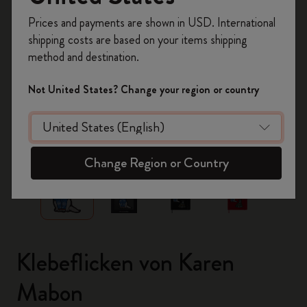
Registrieren Sie sich jetzt und sichern Sie sich
Prices and payments are shown in USD. International
10% Rabatt sowie kostenlosen Versand auf
shipping costs are based on your items shipping
Ihre erste Bestellung
mit dem Code
method and destination.
WELCOME10.
Erstellen Sie ein Moleskine Konto, um Zugang zu
Not United States? Change your region or country
exklusiven Angeboten, Mitgliedervorteilen und
noch mehr Inspiration zu erhalten.
zoom.cta
Jetzt registrieren!
Change Region or Country
Klebeflicken von Karen
Mabon