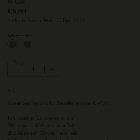
M, Gold
€6,00
Niedrigster Preis der letzten 30 Tage: €6,00
Select a color
ausgewählt
*
Ausgewählte Farbe
Menge
Menge aktualisiert auf 1
Kostenloser Versand für Bestellungen über €49,00
15% rabatt auf 25 oder mehr Teile*
20% rabatt auf 50 oder mehr Teile*
25% rabatt auf 100 oder mehr Teile*