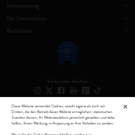
Unterstützung
Das Unternehmen
Rechtliches
Verbunden bleiben
Diese Website verwendet Cookies, sowohl eigene als auch von
Dritten, die den Betrieb dieser Website ermöglichen, statistischen
Moleskine ® ist ein eingetragenes Warenzeichen von Moleskine Srl a
Zwecken dienen, Ihr Websiteerlebnis persönlich gestalten und dabei
socio unico
helfen, Ihnen Werbung in Anpassung an Ihre Vorlieben zu senden.
Moleskine srl a socio unico - Via Bergognone, 34 – 20144 Milano -
Wenn Sie das Cookie-Banner schließen, werden nur