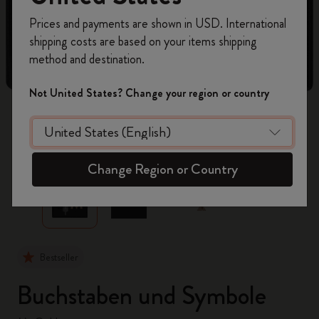
Registrieren Sie sich jetzt und sichern Sie sich
Prices and payments are shown in USD. International
10% Rabatt sowie kostenlosen Versand auf
shipping costs are based on your items shipping
Ihre erste Bestellung
mit dem Code
method and destination.
WELCOME10.
Erstellen Sie ein Moleskine Konto, um Zugang zu
Not United States? Change your region or country
exklusiven Angeboten, Mitgliedervorteilen und
noch mehr Inspiration zu erhalten.
zoom.cta
Jetzt registrieren!
Change Region or Country
Bestseller
Buchstaben und Symbole