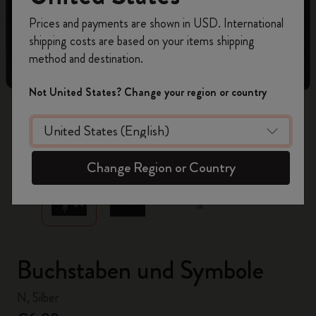
Registrieren Sie sich jetzt und sichern Sie sich
Prices and payments are shown in USD. International
10% Rabatt sowie kostenlosen Versand auf
shipping costs are based on your items shipping
Ihre erste Bestellung
mit dem Code
method and destination.
WELCOME10.
Erstellen Sie ein Moleskine Konto, um Zugang zu
Not United States? Change your region or country
exklusiven Angeboten, Mitgliedervorteilen und
noch mehr Inspiration zu erhalten.
zoom.cta
Jetzt registrieren!
Change Region or Country
Buchstaben und Symbole
N, Silber