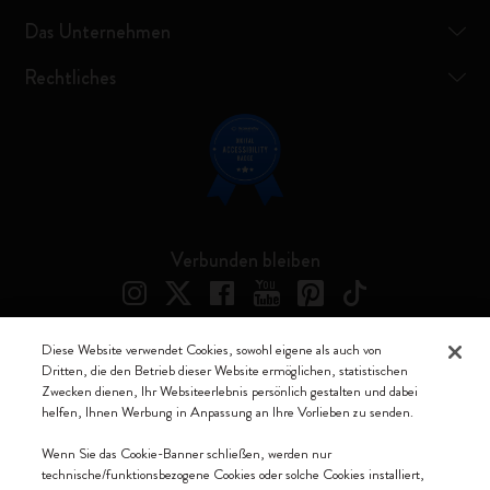
Das Unternehmen
Rechtliches
Verbunden bleiben
Diese Website verwendet Cookies, sowohl eigene als auch von
Dritten, die den Betrieb dieser Website ermöglichen, statistischen
Moleskine ® ist ein eingetragenes Warenzeichen von Moleskine Srl a
Zwecken dienen, Ihr Websiteerlebnis persönlich gestalten und dabei
socio unico
helfen, Ihnen Werbung in Anpassung an Ihre Vorlieben zu senden.
Moleskine srl a socio unico - Via Bergognone, 34 – 20144 Milano -
Wenn Sie das Cookie-Banner schließen, werden nur
Italia - P. IVA / CCIAA n. 07234480965 - REA MI 1945400 - Cap.
technische/funktionsbezogene Cookies oder solche Cookies installiert,
Soc. €2.181.513,42