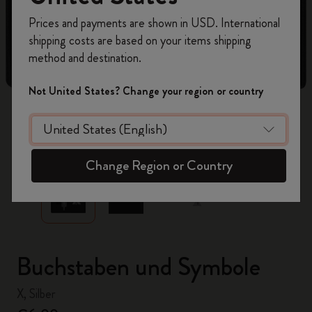
Registrieren Sie sich jetzt und sichern Sie sich
Prices and payments are shown in USD. International
10% Rabatt sowie kostenlosen Versand auf
shipping costs are based on your items shipping
Ihre erste Bestellung
mit dem Code
method and destination.
WELCOME10.
Erstellen Sie ein Moleskine Konto, um Zugang zu
Not United States? Change your region or country
exklusiven Angeboten, Mitgliedervorteilen und
noch mehr Inspiration zu erhalten.
zoom.cta
Jetzt registrieren!
Change Region or Country
Buchstaben und Symbole
X, Silber