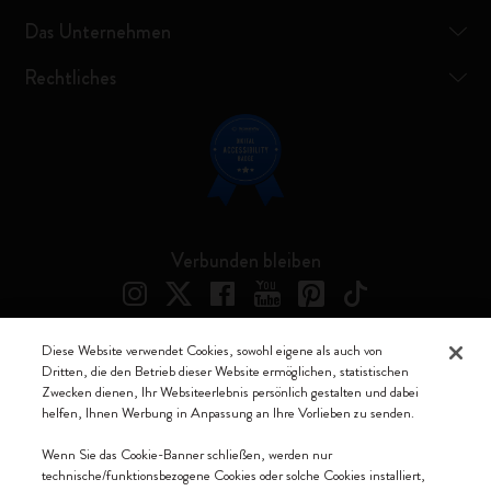
Das Unternehmen
Rechtliches
Verbunden bleiben
Diese Website verwendet Cookies, sowohl eigene als auch von
Dritten, die den Betrieb dieser Website ermöglichen, statistischen
Moleskine ® ist ein eingetragenes Warenzeichen von Moleskine Srl a
Zwecken dienen, Ihr Websiteerlebnis persönlich gestalten und dabei
socio unico
helfen, Ihnen Werbung in Anpassung an Ihre Vorlieben zu senden.
Moleskine srl a socio unico - Via Bergognone, 34 – 20144 Milano -
Wenn Sie das Cookie-Banner schließen, werden nur
Italia - P. IVA / CCIAA n. 07234480965 - REA MI 1945400 - Cap.
technische/funktionsbezogene Cookies oder solche Cookies installiert,
Soc. €2.181.513,42