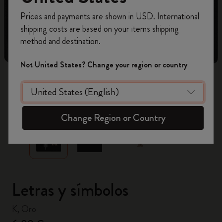
Prices and payments are shown in USD. International
Regístrate ahora y obtén un
10% de descuento
shipping costs are based on your items shipping
y envío gratuito en tu primer pedido
utilizando
method and destination.
el código
WELCOME10.
Crea una cuenta de Moleskine para acceder a
Not United States? Change your region or country
ofertas exclusivas, beneficios para miembros y
más inspiración.
zoom.cta
Crear cuenta!
Change Region or Country
Letras y símbolos
K, Oro