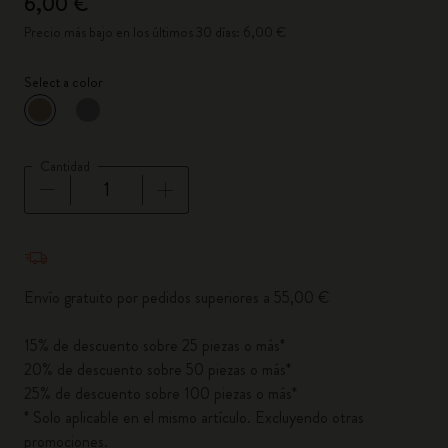
6,00 €
Precio más bajo en los últimos 30 días: 6,00 €
Select a color
Seleccionado
*
Color seleccionado
Cantidad
Cantidad actualizada a 1
Envío gratuito por pedidos superiores a 55,00 €
15% de descuento sobre 25 piezas o más*
20% de descuento sobre 50 piezas o más*
25% de descuento sobre 100 piezas o más*
* Solo aplicable en el mismo artículo. Excluyendo otras
promociones.