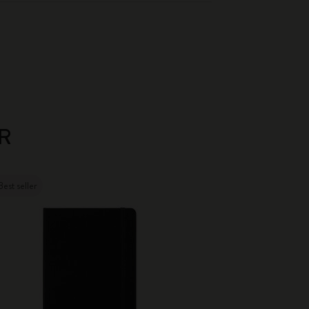
R
Best seller