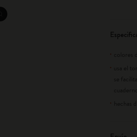
City Guide Notebooks LUXE x Moleskine
zoom.cta
Ediciones personalizadas de la Casa Batlló
Especific
I Am The City
IZIPIZI x Moleskine
colores d
Moleskine Detour
usa el to
se facili
cuadern
hechas d
Envío