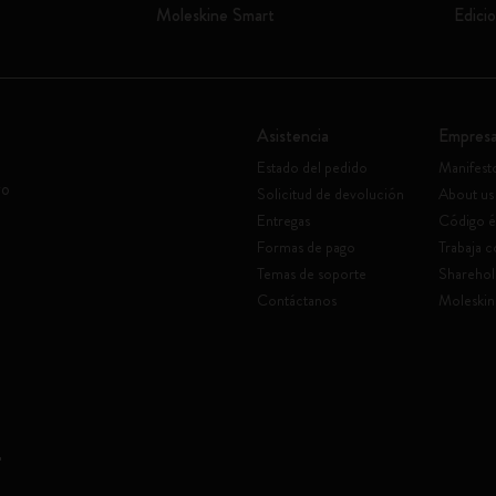
Moleskine Smart
Edicio
Asistencia
Empres
Estado del pedido
Manifest
vo
Solicitud de devolución
About us
Entregas
Código é
Formas de pago
Trabaja 
Temas de soporte
Sharehol
Contáctanos
Moleskin