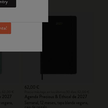
ntry
Moleskine para
Nuevo
sivas, beneficios
 inspiración.
nta!
62,00 €
as: 62,00 €
Precio más bajo en los últimos 30 días: 62,00 €
de 2027
Agenda Precious & Ethical de 2027
 vegana,
Semanal, 12 meses, tapa blanda vegana,
caja de regalo