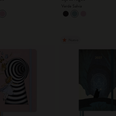
City Guide Notebooks LUXE x Moleskine
Verde Salvia
Ediciones personalizadas de la Casa Batlló
I Am The City
Nuevo
IZIPIZI x Moleskine
Moleskine Detour