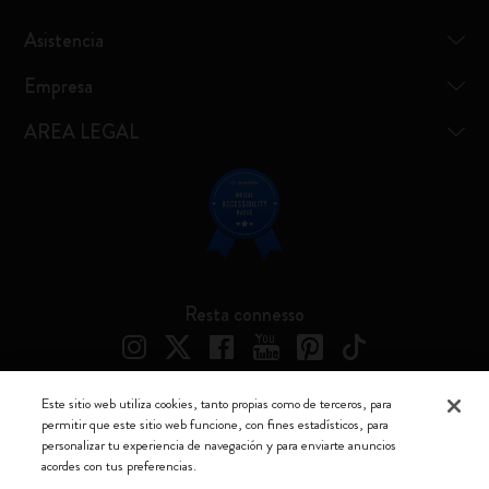
Asistencia
Empresa
AREA LEGAL
Resta connesso
Este sitio web utiliza cookies, tanto propias como de terceros, para
permitir que este sitio web funcione, con fines estadísticos, para
Moleskine ® es una marca registrada de Moleskine Srl a socio unico
personalizar tu experiencia de navegación y para enviarte anuncios
acordes con tus preferencias.
Moleskine srl a socio unico - Via Bergognone, 34 – 20144 Milano -