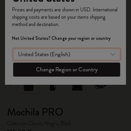
Prices and payments are shown in USD. International
Regístrate ahora y obtén un
10% de descuento
shipping costs are based on your items shipping
y envío gratuito en tu primer pedido
utilizando
method and destination.
el código
WELCOME10.
Crea una cuenta de Moleskine para acceder a
Not United States? Change your region or country
ofertas exclusivas, beneficios para miembros y
más inspiración.
zoom.cta
Crear cuenta!
Change Region or Country
Mochila PRO
Colección Classic, Negro, Black