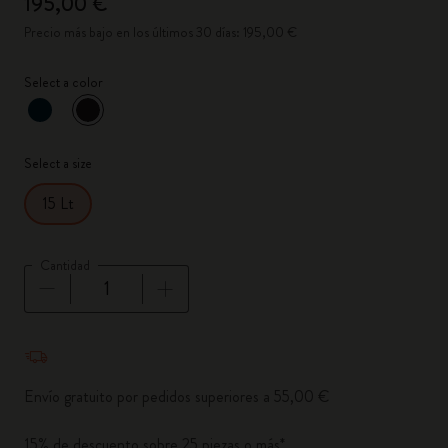
195,00 €
Precio más bajo en los últimos 30 días: 195,00 €
Select a color
Seleccionado
*
Color seleccionado
Select a size
15 Lt
Cantidad
Cantidad actualizada a 1
Envío gratuito por pedidos superiores a 55,00 €
15% de descuento sobre 25 piezas o más*