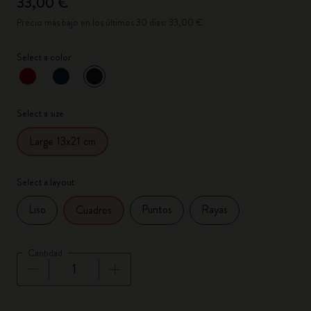
33,00 €
Precio más bajo en los últimos 30 días: 33,00 €
Select a color
Seleccionado
*
Color seleccionado
Select a size
Large 13x21 cm
Select a layout
Liso
Puntos
Rayas
Cuadros
Cantidad
Cantidad actualizada a 1