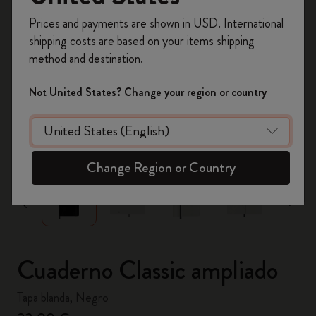
Prices and payments are shown in USD. International
Regístrate ahora y obtén un
10% de descuento
shipping costs are based on your items shipping
y envío gratuito en tu primer pedido
utilizando
method and destination.
el código
WELCOME10.
Crea una cuenta de Moleskine para acceder a
Not United States? Change your region or country
ofertas exclusivas, beneficios para miembros y
más inspiración.
zoom.cta
Crear cuenta!
Change Region or Country
Cuaderno Classic ampliado
Tapa blanda, Negro