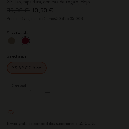
XS, liso, tapa dura, con caja de regalo, Rojo
35,00 €
10,50 €
Precio más bajo en los últimos 30 días: 35,00 €
Select a color
Seleccionado
*
Color seleccionado
Select a size
XS 6.5X10.5 cm
Cantidad
Cantidad actualizada a 1
Envío gratuito por pedidos superiores a 55,00 €