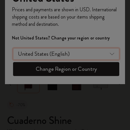
Prices and payments are shown in USD. International
Regístrate ahora y obtén un
10% de descuento
shipping costs are based on your items shipping
y envío gratuito en tu primer pedido
utilizando
method and destination.
el código
WELCOME10.
Crea una cuenta de Moleskine para acceder a
Not United States? Change your region or country
ofertas exclusivas, beneficios para miembros y
más inspiración.
zoom.cta
Crear cuenta!
Change Region or Country
-70%
Cuaderno Shine