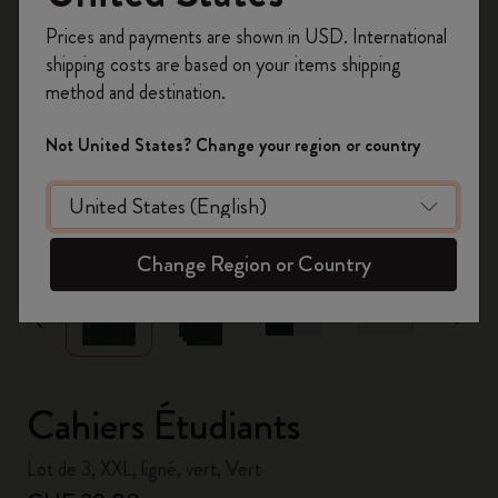
Inscrivez-vous maintenant et bénéficiez de
10 %
Prices and payments are shown in USD. International
de remise ainsi que de frais de port gratuits
shipping costs are based on your items shipping
sur votre première commande
en utilisant le
method and destination.
code
WELCOME10.
Créez un compte Moleskine pour accéder à des
Not United States? Change your region or country
offres exclusives, des avantages réservés aux
membres et davantage d’inspiration.
zoom.cta
Créer un compte!
Change Region or Country
Cahiers Étudiants
Lot de 3, XXL, ligné, vert, Vert