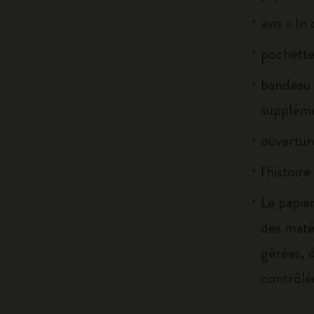
avis « In
pochette 
bandeau 
suppléme
ouverture
l'histoir
Le papier
des maté
gérées, 
contrôlé