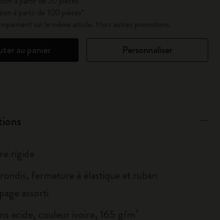
ion à partir de 50 pièces*
ion à partir de 100 pièces*
uniquement sur le même article. Hors autres promotions.
uter au panier
Personnaliser
tions
re rigide
rondis, fermeture à élastique et ruban
age assorti
ns acide, couleur ivoire, 165 g/m²