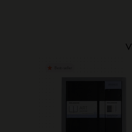
V
Best-seller