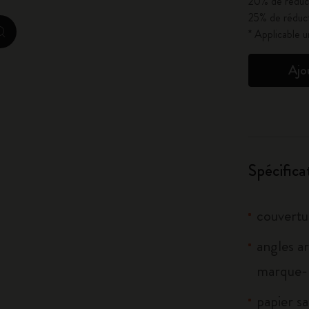
20% de réduct
City Guide Notebooks LUXE x Moleskine
25% de réduct
* Applicable 
zoom.cta
Casa Batlló Éditions personnalisées
Ajo
I Am The City
Moleskine Detour
Spécifica
couvertu
angles ar
marque-p
papier sa