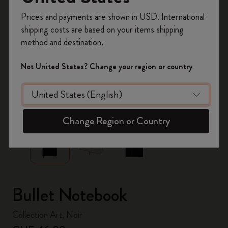
Inscrivez-vous maintenant et bénéficiez de
10 %
Prices and payments are shown in USD. International
de remise ainsi que de frais de port gratuits
shipping costs are based on your items shipping
sur votre première commande
en utilisant le
method and destination.
code
WELCOME10.
Créez un compte Moleskine pour accéder à des
Not United States? Change your region or country
offres exclusives, des avantages réservés aux
membres et davantage d’inspiration.
zoom.cta
Créer un compte!
Change Region or Country
Bullet Notebook
Collection Art, Noir