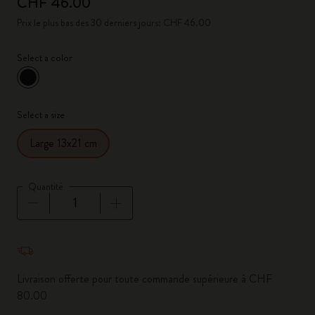
CHF 46.00
Prix le plus bas des 30 derniers jours: CHF 46.00
Select a color
sélectionné
*
Couleur sélectionnée
Select a size
Large 13x21 cm
Quantité
Quantité mise à jour à 1
Livraison offerte pour toute commande supérieure à CHF
80.00