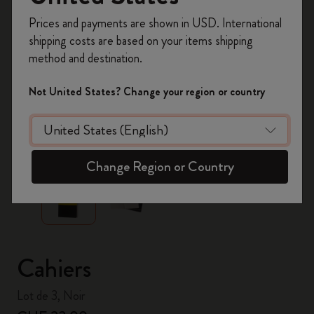
Inscrivez-vous maintenant et bénéficiez de
10 %
Prices and payments are shown in USD. International
de remise ainsi que de frais de port gratuits
shipping costs are based on your items shipping
sur votre première commande
en utilisant le
method and destination.
code
WELCOME10.
Créez un compte Moleskine pour accéder à des
Not United States? Change your region or country
offres exclusives, des avantages réservés aux
membres et davantage d’inspiration.
zoom.cta
Créer un compte!
Change Region or Country
Cahiers
Lot de 3, Noir