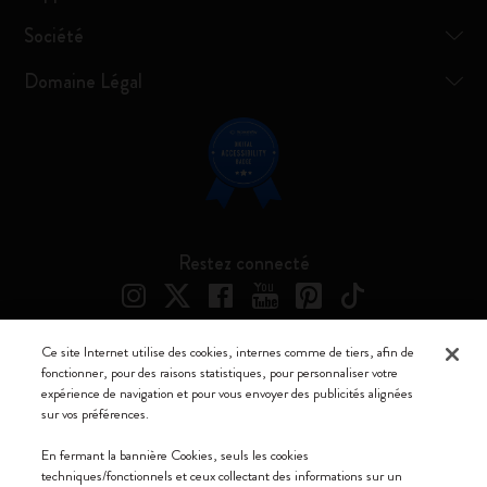
Société
Domaine Légal
Restez connecté
Ce site Internet utilise des cookies, internes comme de tiers, afin de
fonctionner, pour des raisons statistiques, pour personnaliser votre
Moleskine ® est une marque enregistrée de Moleskine Srl a socio unico
expérience de navigation et pour vous envoyer des publicités alignées
sur vos préférences.
Moleskine srl a socio unico - Via Bergognone, 34 – 20144 Milano -
Italia - P. IVA / CCIAA n. 07234480965 - REA MI 1945400 - Cap.
En fermant la bannière Cookies, seuls les cookies
Soc. €2.181.513,42
techniques/fonctionnels et ceux collectant des informations sur un