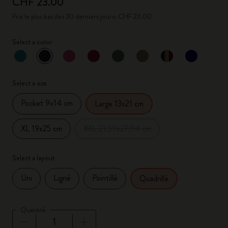
CHF 23.00
Prix le plus bas des 30 derniers jours: CHF 23.00
Select a color
sélectionné
*
Couleur sélectionnée
Select a size
Pocket 9x14 cm
Large 13x21 cm
XL 19x25 cm
XXL 21.59x27.94 cm
Select a layout
Uni
Ligné
Pointillé
Quadrillé
Quantité