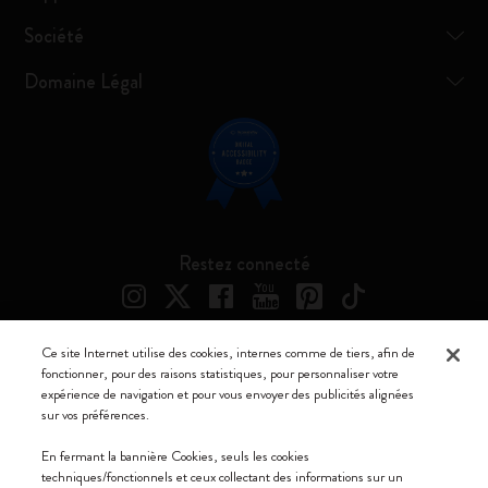
Société
Domaine Légal
Restez connecté
Ce site Internet utilise des cookies, internes comme de tiers, afin de
fonctionner, pour des raisons statistiques, pour personnaliser votre
Moleskine ® est une marque enregistrée de Moleskine Srl a socio unico
expérience de navigation et pour vous envoyer des publicités alignées
sur vos préférences.
Moleskine srl a socio unico - Via Bergognone, 34 – 20144 Milano -
Italia - P. IVA / CCIAA n. 07234480965 - REA MI 1945400 - Cap.
En fermant la bannière Cookies, seuls les cookies
Soc. €2.181.513,42
techniques/fonctionnels et ceux collectant des informations sur un