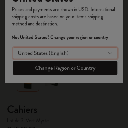
Inscrivez-vous maintenant et bénéficiez de
10 %
Prices and payments are shown in USD. International
de remise ainsi que de frais de port gratuits
shipping costs are based on your items shipping
sur votre première commande
en utilisant le
method and destination.
code
WELCOME10.
Créez un compte Moleskine pour accéder à des
Not United States? Change your region or country
offres exclusives, des avantages réservés aux
membres et davantage d’inspiration.
zoom.cta
Créer un compte!
Change Region or Country
Cahiers
Lot de 3, Vert Myrte