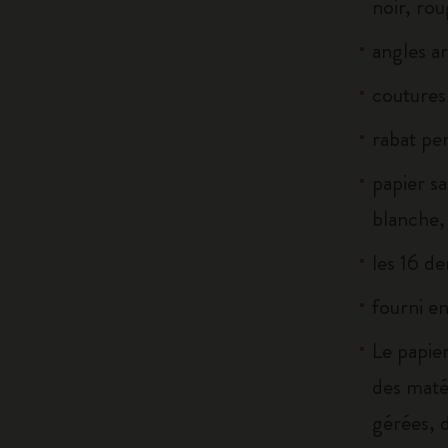
noir, rou
angles a
coutures 
rabat pe
papier s
blanche, 
les 16 de
fourni en
Le papier
des maté
gérées, 