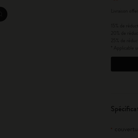
City Guide Notebooks LUXE x Moleskine
Livraison of
zoom.cta
Casa Batlló Éditions personnalisées
15% de réduct
20% de réduct
I Am The City
25% de réduct
* Applicable 
Moleskine Detour
Spécifica
couvertu