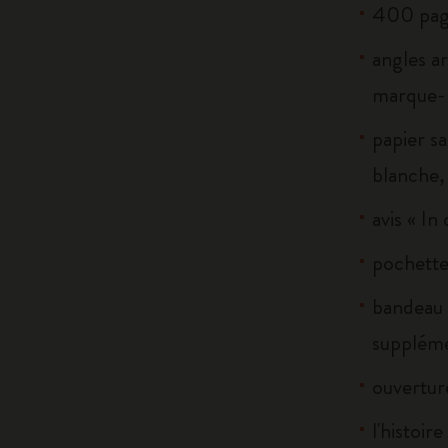
400 pag
angles ar
marque-
papier sa
blanche, 
avis « In
pochette 
bandeau 
suppléme
ouverture
l'histoir