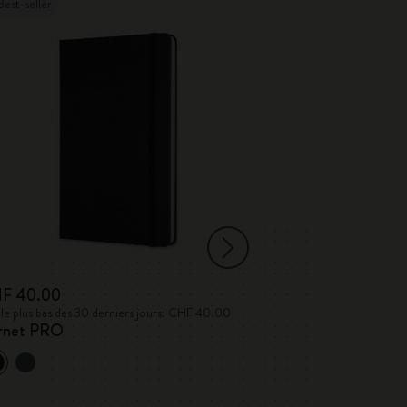
Best-seller
F 40.00
CHF 34.00
 le plus bas des 30 derniers jours: CHF 40.00
Prix le plus bas des
rnet PRO
Album japonais