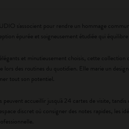
O s'associent pour rendre un hommage commun à l'
eption épurée et soigneusement étudiée qui équilibre é
égants et minutieusement choisis, cette collection
ive lors des routines du quotidien. Elle marie un desig
er tout son potentiel.
s peuvent accueillir jusqu'à 24 cartes de visite, tandis
espace discret où consigner des notes rapides, les idé
fessionnelle.