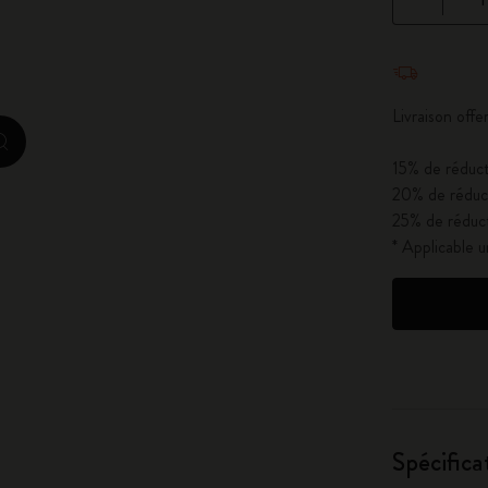
City Guide Notebooks LUXE x Moleskine
Quantité mi
Casa Batlló Éditions personnalisées
Livraison of
I Am The City
zoom.cta
15% de réduct
Moleskine Detour
20% de réduct
25% de réduct
* Applicable 
Spécifica