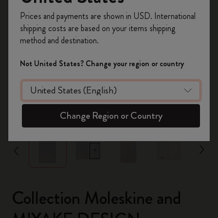
Inscrivez-vous maintenant et bénéficiez de
10 %
Prices and payments are shown in USD. International
de remise ainsi que de frais de port gratuits
shipping costs are based on your items shipping
sur votre première commande
en utilisant le
method and destination.
code
WELCOME10.
Créez un compte Moleskine pour accéder à des
Not United States? Change your region or country
offres exclusives, des avantages réservés aux
membres et davantage d’inspiration.
Créer un compte!
zoom.cta
Change Region or Country
Collection Moleskine and