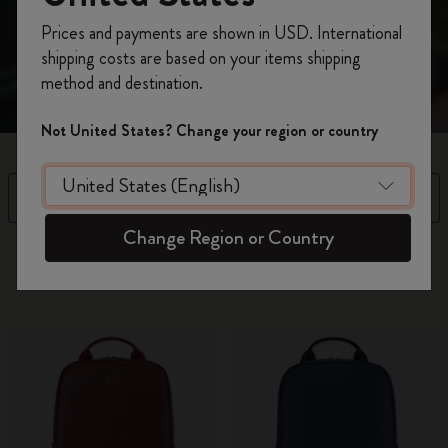
Inscrivez-vous maintenant et bénéficiez de
10 %
Prices and payments are shown in USD. International
de remise ainsi que de frais de port gratuits
shipping costs are based on your items shipping
sur votre première commande
en utilisant le
method and destination.
code
WELCOME10.
Créez un compte Moleskine pour accéder à des
Not United States? Change your region or country
offres exclusives, des avantages réservés aux
membres et davantage d’inspiration.
Filtre
Trier par
Créer un compte!
Change Region or Country
16 Produits