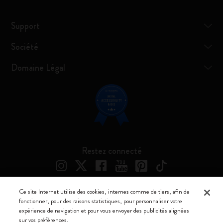
Support
Société
Domaine Légal
Restez connecté
Ce site Internet utilise des cookies, internes comme de tiers, afin de
fonctionner, pour des raisons statistiques, pour personnaliser votre
Moleskine ® est une marque enregistrée de Moleskine Srl a socio unico
expérience de navigation et pour vous envoyer des publicités alignées
sur vos préférences.
Moleskine srl a socio unico - Via Bergognone, 34 – 20144 Milano -