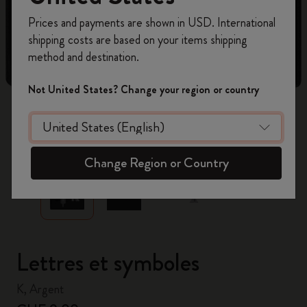
Inscrivez-vous maintenant et bénéficiez de
10 %
Prices and payments are shown in USD. International
de remise ainsi que de frais de port gratuits
shipping costs are based on your items shipping
sur votre première commande
en utilisant le
method and destination.
code
WELCOME10.
Créez un compte Moleskine pour accéder à des
Not United States? Change your region or country
offres exclusives, des avantages réservés aux
membres et davantage d’inspiration.
zoom.cta
Créer un compte!
Change Region or Country
Lettres et symboles
K, Argent