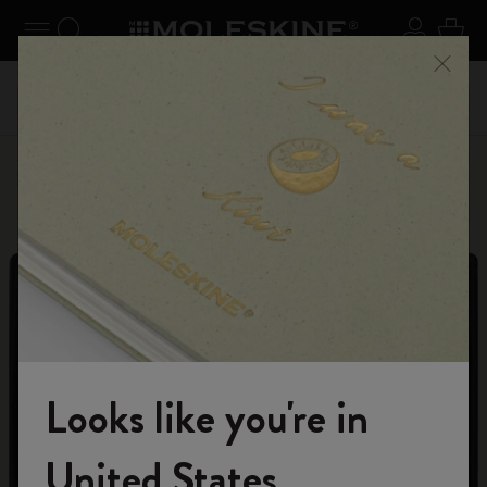
er le menu
Toggle navigation
Recherche (mots-clés, etc.)
S'inscrir
Panie
on +
Inscri
Profitez de la livraison gratuite pour les commandes
Ferme
vec le
livrais
supérieures à CHF 80.00
Personnaliser
Lettres et symboles
Looks like you're in
Rejoignez-nous
United States