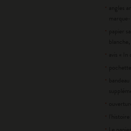
angles ar
marque-p
papier sa
blanche, 
avis « In
pochette 
bandeau 
suppléme
ouverture
l'histoir
Le papier