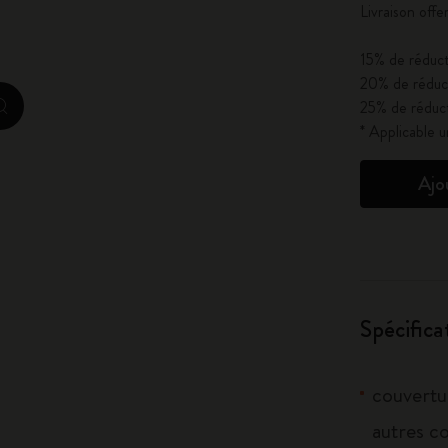
Livraison off
Casa Batlló Éditions personnalisées
15% de réduct
20% de réduct
I Am The City
25% de réduct
zoom.cta
* Applicable 
IZIPIZI x Moleskine
Ajo
Moleskine Detour
Spécifica
couvertur
autres c