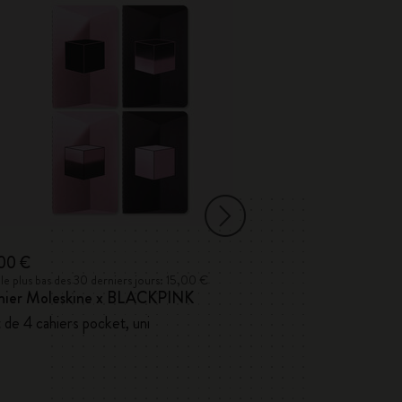
,00 €
17,00 €
 le plus bas des 30 derniers jours: 15,00 €
Prix le plus bas des 
hier Moleskine x BLACKPINK
Cahiers Volant
 de 4 cahiers pocket, uni