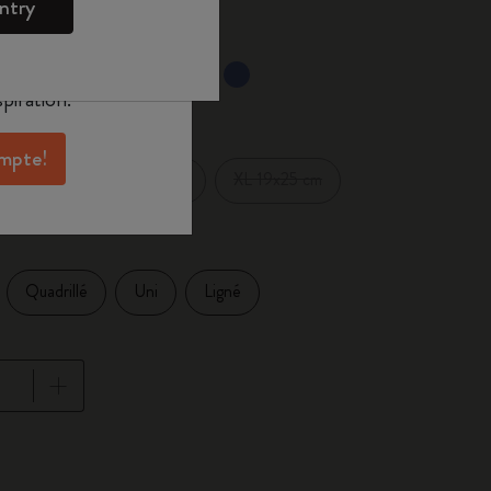
ntry
oleskine pour
exclusives, des
aux membres et
sélectionné
 sélectionnée
piration.
ompte!
Pocket 9x14 cm
XL 19x25 cm
1 cm
Quadrillé
Uni
Ligné
se à jour à 1