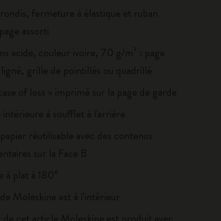
rondis, fermeture à élastique et ruban
age assorti
ns acide, couleur ivoire, 70 g/m² : page
ligné, grille de pointillés ou quadrillé
 case of loss » imprimé sur la page de garde
intérieure à soufflet à l'arrière
papier réutilisable avec des contenus
ntaires sur la Face B
 à plat à 180°
e de Moleskine est à l'intérieur
 de cet article Moleskine est produit avec