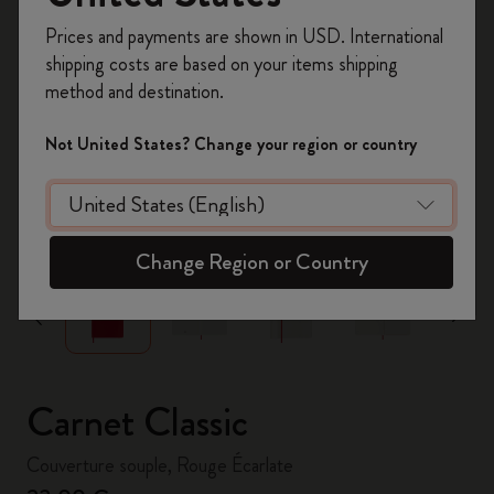
Inscrivez-vous maintenant et bénéficiez de
10 %
Prices and payments are shown in USD. International
de remise ainsi que de frais de port gratuits
shipping costs are based on your items shipping
sur votre première commande
en utilisant le
method and destination.
code
WELCOME10.
Créez un compte Moleskine pour accéder à des
Not United States? Change your region or country
offres exclusives, des avantages réservés aux
membres et davantage d’inspiration.
zoom.cta
Créer un compte!
Change Region or Country
Carnet Classic
Couverture souple, Rouge Écarlate