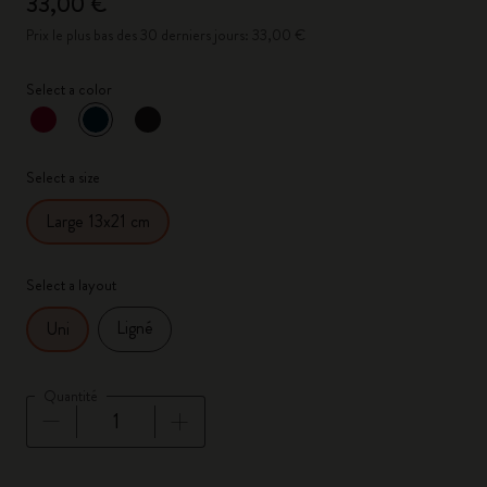
33,00 €
Prix le plus bas des 30 derniers jours: 33,00 €
Select a color
sélectionné
*
Couleur sélectionnée
Select a size
Large 13x21 cm
Select a layout
Ligné
Uni
Quantité
Quantité mise à jour à 1