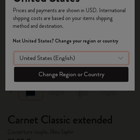
Inscrivez-vous maintenant et bénéficiez de
10 %
Prices and payments are shown in USD. International
de remise ainsi que de frais de port gratuits
shipping costs are based on your items shipping
sur votre première commande
en utilisant le
method and destination.
code
WELCOME10.
Créez un compte Moleskine pour accéder à des
Not United States? Change your region or country
offres exclusives, des avantages réservés aux
membres et davantage d’inspiration.
zoom.cta
Créer un compte!
Change Region or Country
Carnet Classic extended
Couverture souple, Bleu Saphir