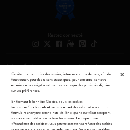
Restez connecté
Moleskine ® est une marque enregistrée de Moleskine Srl a socio unico
Ce site Internet utilise des cookies, internes comme de tiers, afin de
Moleskine srl a socio unico - Via Bergognone, 34 – 20144 Milano -
fonctionner, pour des raisons statistiques, pour personnaliser votre
Italia - P. IVA / CCIAA n. 07234480965 - REA MI 1945400 - Cap.
expérience de navigation et pour vous envoyer des publicités alignées
Soc. €2.181.513,42
sur vos préférences.
Nous acceptons
En fermant la bannière Cookies, seuls les cookies
techniques/fonctionnels et ceux collectant des informations sur un
formulaire anonyme seront installés. En cliquant sur «Tout accepter»,
vous acceptez l'utilisation de tous les cookies. En cliquant sur
«Paramètres des cookies», vous pouvez accepter ou refuser des cookies
selon vos préférences et sauvegarder vos choix. Vous pouvez modifier